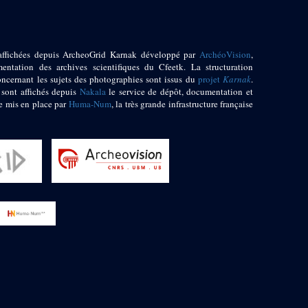
affichées depuis ArcheoGrid Karnak développé par
ArchéoVision
,
entation des archives scientifiques du Cfeetk. La structuration
oncernant les sujets des photographies sont issus du
projet
Karnak
.
 sont affichés depuis
Nakala
le service de dépôt, documentation et
e mis en place par
Huma-Num
, la très grande infrastructure française