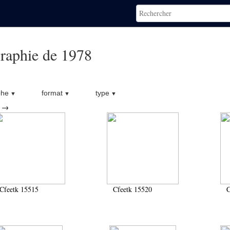
raphie de 1978
phe
format
type
→
Cfeetk 15515
Cfeetk 15520
C