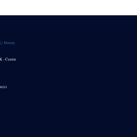
K :
Jérémy
K - Centre
te(s)