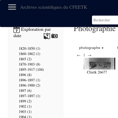
Archives scientifiques du CFEETK
Photographie
Exploration par
date
photographe
1820-1850 (1)
1860-1862 (1)
←
1
→
1865 (2)
1870-1903 (8)
1895-1917 (104)
Cfeetk 26677
1896 (8)
1896-1897 (1)
1896-1900 (2)
1897 (6)
1897-1897 (1)
1899 (2)
1902 (1)
1903 (1)
1904 (1)