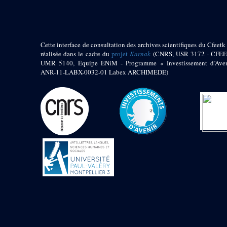
1972 (300)
1973 (473)
1974 (65)
1974-1951 (1)
Cette interface de consultation des archives scientifiques du Cfeetk 
1974-1975 (3)
réalisée dans le cadre du
projet
Karnak
(CNRS, USR 3172 - CFEE
1974-1979 (2)
UMR 5140, Équipe ENiM - Programme « Investissement d’Aven
1975 (46)
ANR-11-LABX-0032-01 Labex ARCHIMEDE)
1976 (74)
1977 (32)
1978 (26)
1979 (13)
1980 (43)
1980-1986 (20)
1980-1991 (33)
1981 (187)
1982 (33)
1982-1986 (3)
1982-1988 (1)
1983 (21)
1984 (86)
1985 (66)
1985-1986 (3)