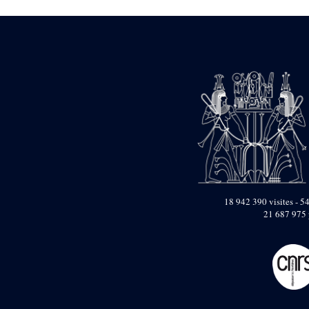
1946-1947 (2)
1947-1950 (1)
1947-1951 (118)
1947-1952 (255)
1948 (36)
1948-1954 (9)
1949 (44)
1950-1954 (1)
1951-1954 (2)
1952 (14)
1953-1954 (1)
1954 (3)
1954-1966 (3)
1955 ou apr?s 1955 (1)
1956-1958 (1)
18 942 390 visites - 54
1958 (1)
21 687 975 
1958-1967 (205)
1964-1967 (11)
1967 (7)
1968 (45)
1969 (75)
1970 (208)
1971 (175)