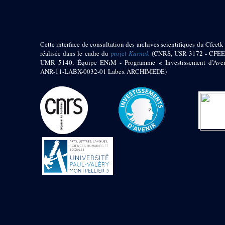
1972 (300)
1973 (473)
1974 (65)
1974-1951 (1)
Cette interface de consultation des archives scientifiques du Cfeetk 
1974-1975 (3)
réalisée dans le cadre du
projet
Karnak
(CNRS, USR 3172 - CFEE
1974-1979 (2)
UMR 5140, Équipe ENiM - Programme « Investissement d’Aven
1975 (46)
ANR-11-LABX-0032-01 Labex ARCHIMEDE)
1976 (74)
1977 (32)
1978 (26)
1979 (13)
1980 (43)
1980-1986 (20)
1980-1991 (33)
1981 (187)
1982 (33)
1982-1986 (3)
1982-1988 (1)
1983 (21)
1984 (86)
1985 (66)
1985-1986 (3)