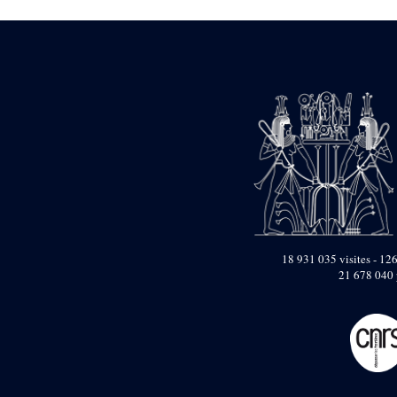
1946-1947 (2)
1947-1950 (1)
1947-1951 (118)
1947-1952 (255)
1948 (36)
1948-1954 (9)
1949 (44)
1950-1954 (1)
1951-1954 (2)
1952 (14)
1953-1954 (1)
1954 (3)
1954-1966 (3)
1955 ou apr?s 1955 (1)
1956-1958 (1)
18 931 035 visites - 126
1958 (1)
21 678 040 
1958-1967 (205)
1964-1967 (11)
1967 (7)
1968 (45)
1969 (75)
1970 (208)
1971 (175)