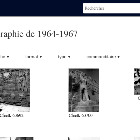
raphie de 1964-1967
phe
format
type
commanditaire
C
Cfeetk 63692
Cfeetk 63700