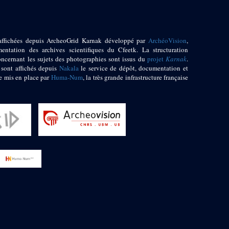
affichées depuis ArcheoGrid Karnak développé par
ArchéoVision
,
entation des archives scientifiques du Cfeetk. La structuration
oncernant les sujets des photographies sont issus du
projet
Karnak
.
 sont affichés depuis
Nakala
le service de dépôt, documentation et
e mis en place par
Huma-Num
, la très grande infrastructure française