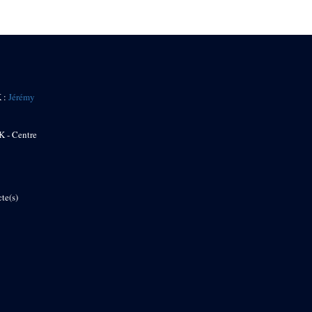
K :
Jérémy
K - Centre
te(s)