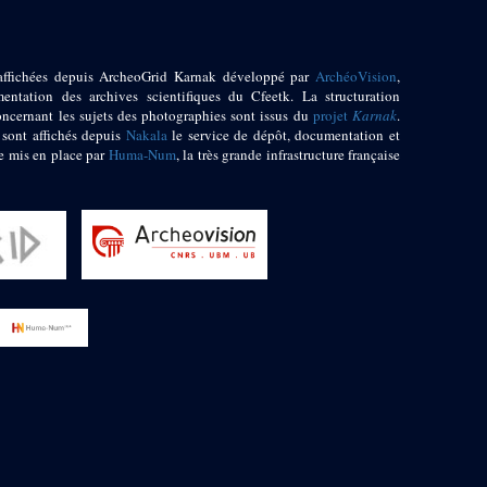
affichées depuis ArcheoGrid Karnak développé par
ArchéoVision
,
entation des archives scientifiques du Cfeetk. La structuration
oncernant les sujets des photographies sont issus du
projet
Karnak
.
 sont affichés depuis
Nakala
le service de dépôt, documentation et
e mis en place par
Huma-Num
, la très grande infrastructure française