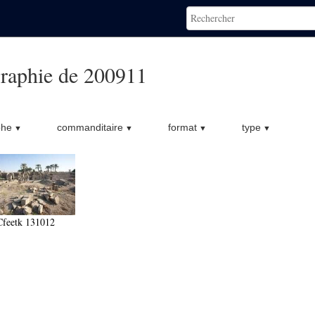
raphie de 200911
phe
commanditaire
format
type
Cfeetk 131012