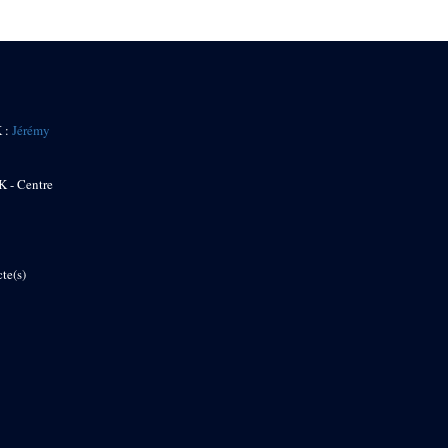
K :
Jérémy
K - Centre
te(s)