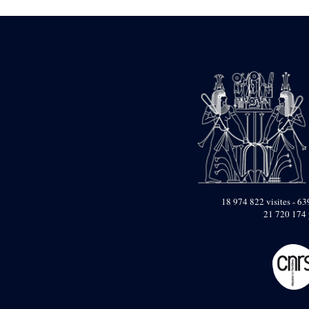
1946-1947 (2)
1947-1950 (1)
1947-1951 (118)
1947-1952 (255)
1948 (36)
1948-1954 (9)
1949 (44)
1950-1954 (1)
1951-1954 (2)
1952 (14)
1953-1954 (1)
1954 (3)
1954-1966 (3)
1955 ou apr?s 1955 (1)
1956-1958 (1)
18 974 822 visites - 639
1958 (1)
21 720 174 
1958-1967 (205)
1964-1967 (11)
1967 (7)
1968 (45)
1969 (75)
1970 (208)
1971 (175)