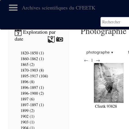
Archives scientifiques du CFEETK
Photographie
Exploration par
date
photographe
1820-1850 (1)
1860-1862 (1)
←
1
→
1865 (2)
1870-1903 (8)
1895-1917 (104)
1896 (8)
1896-1897 (1)
1896-1900 (2)
1897 (6)
1897-1897 (1)
Cfeetk 93828
1899 (2)
1902 (1)
1903 (1)
1904 (1)