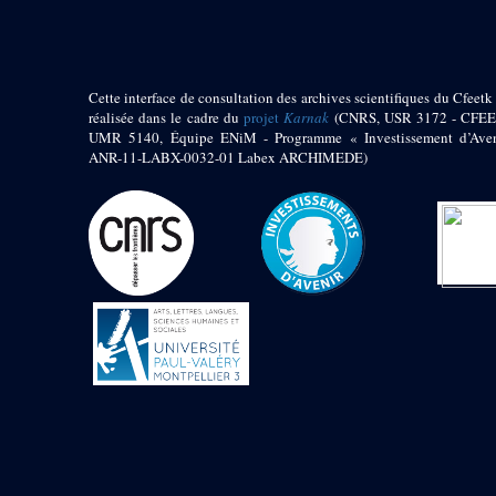
1972 (300)
1973 (473)
1974 (65)
1974-1951 (1)
Cette interface de consultation des archives scientifiques du Cfeetk 
1974-1975 (3)
réalisée dans le cadre du
projet
Karnak
(CNRS, USR 3172 - CFEE
1974-1979 (2)
UMR 5140, Équipe ENiM - Programme « Investissement d’Aven
1975 (46)
ANR-11-LABX-0032-01 Labex ARCHIMEDE)
1976 (74)
1977 (32)
1978 (26)
1979 (13)
1980 (43)
1980-1986 (20)
1980-1991 (33)
1981 (187)
1982 (33)
1982-1986 (3)
1982-1988 (1)
1983 (21)
1984 (86)
1985 (66)
1985-1986 (3)