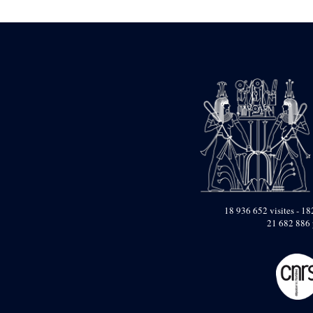
1946-1947 (2)
1947-1950 (1)
1947-1951 (118)
1947-1952 (255)
1948 (36)
1948-1954 (9)
1949 (44)
1950-1954 (1)
1951-1954 (2)
1952 (14)
1953-1954 (1)
1954 (3)
1954-1966 (3)
1955 ou apr?s 1955 (1)
1956-1958 (1)
18 936 652 visites - 182
1958 (1)
21 682 886 
1958-1967 (205)
1964-1967 (11)
1967 (7)
1968 (45)
1969 (75)
1970 (208)
1971 (175)