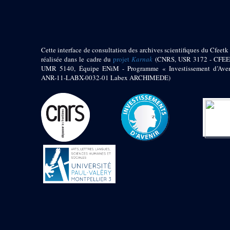
1972 (300)
1973 (473)
1974 (65)
1974-1951 (1)
Cette interface de consultation des archives scientifiques du Cfeetk 
1974-1975 (3)
réalisée dans le cadre du
projet
Karnak
(CNRS, USR 3172 - CFEE
1974-1979 (2)
UMR 5140, Équipe ENiM - Programme « Investissement d’Aven
1975 (46)
ANR-11-LABX-0032-01 Labex ARCHIMEDE)
1976 (74)
1977 (32)
1978 (26)
1979 (13)
1980 (43)
1980-1986 (20)
1980-1991 (33)
1981 (187)
1982 (33)
1982-1986 (3)
1982-1988 (1)
1983 (21)
1984 (86)
1985 (66)
1985-1986 (3)