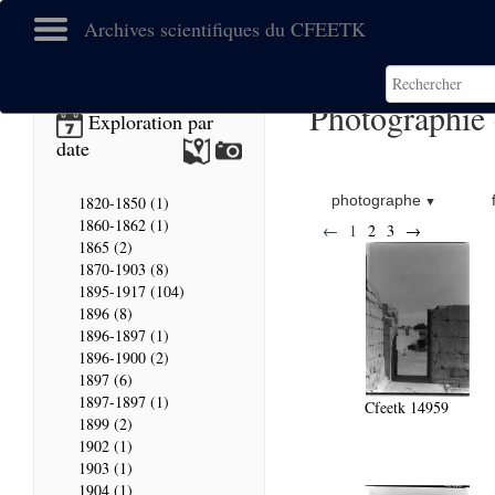
Archives scientifiques du CFEETK
Photographie
Exploration par
date
photographe
1820-1850 (1)
1860-1862 (1)
←
1
2
3
→
1865 (2)
1870-1903 (8)
1895-1917 (104)
1896 (8)
1896-1897 (1)
1896-1900 (2)
1897 (6)
1897-1897 (1)
Cfeetk 14959
1899 (2)
1902 (1)
1903 (1)
1904 (1)