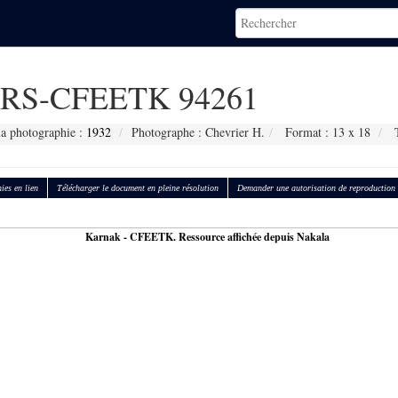
RS-CFEETK 94261
la photographie :
1932
Photographe : Chevrier H.
Format : 13 x 18
T
ies en lien
Télécharger le document en pleine résolution
Demander une autorisation de reproduction