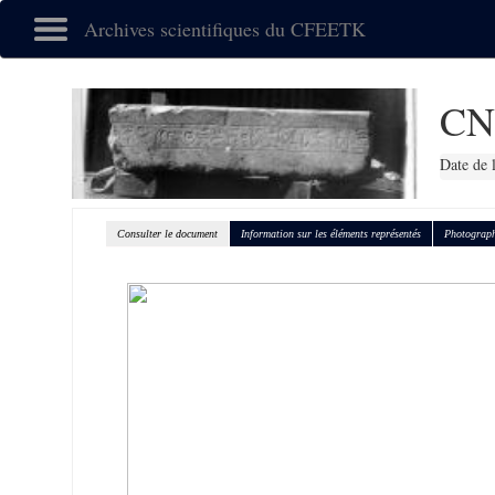
Archives scientifiques du CFEETK
CN
Date de 
Consulter le document
Information sur les éléments représentés
Photograph