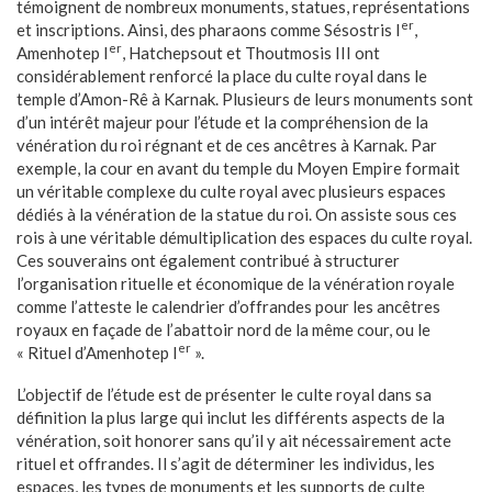
témoignent de nombreux monuments, statues, représentations
er
et inscriptions. Ainsi, des pharaons comme Sésostris I
,
er
Amenhotep I
, Hatchepsout et Thoutmosis III ont
considérablement renforcé la place du culte royal dans le
temple d’Amon-Rê à Karnak. Plusieurs de leurs monuments sont
d’un intérêt majeur pour l’étude et la compréhension de la
vénération du roi régnant et de ces ancêtres à Karnak. Par
exemple, la cour en avant du temple du Moyen Empire formait
un véritable complexe du culte royal avec plusieurs espaces
dédiés à la vénération de la statue du roi. On assiste sous ces
rois à une véritable démultiplication des espaces du culte royal.
Ces souverains ont également contribué à structurer
l’organisation rituelle et économique de la vénération royale
comme l’atteste le calendrier d’offrandes pour les ancêtres
royaux en façade de l’abattoir nord de la même cour, ou le
er
« Rituel d’Amenhotep I
».
L’objectif de l’étude est de présenter le culte royal dans sa
définition la plus large qui inclut les différents aspects de la
vénération, soit honorer sans qu’il y ait nécessairement acte
rituel et offrandes. Il s’agit de déterminer les individus, les
espaces, les types de monuments et les supports de culte