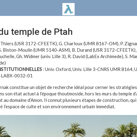
 du temple de Ptah
. Thiers (USR 3172-CFEETK), G. Charloux (UMR 8167-OM), P. Zign
 S. Biston-Moulin (UMR 5140-ASM), B. Durand (USR 3172-CFEETK), 
uchelle, Gh. Widmer (univ. Lille 3), R. David (LabEx Archimede), S. Ma
de)
NSTITUTIONNELLES
: Univ. Oxford, Univ. Lille 3-CNRS UMR 8164
-LABX-0032-01
nak constitue un objet de recherche idéal pour cerner les stratégies
ns son état actuel à l’époque thoutmoside, hors les murs du temple d’
 au domaine d’Amon. Il connut plusieurs étapes de construction, qui 
l’espace de culte et son environnement urbain immédiat.