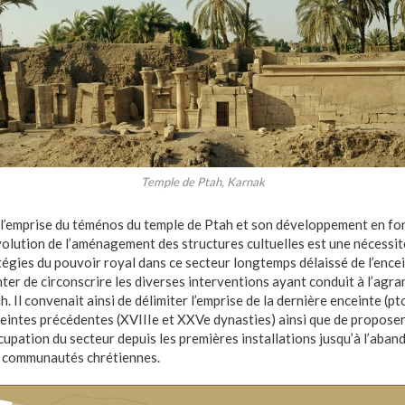
Temple de Ptah, Karnak
l’emprise du téménos du temple de Ptah et son développement en fo
évolution de l’aménagement des structures cultuelles est une nécessi
tégies du pouvoir royal dans ce secteur longtemps délaissé de l’ence
nter de circonscrire les diverses interventions ayant conduit à l’ag
. Il convenait ainsi de délimiter l’emprise de la dernière enceinte (p
eintes précédentes (XVIIIe et XXVe dynasties) ainsi que de propose
cupation du secteur depuis les premières installations jusqu’à l’aban
s communautés chrétiennes.