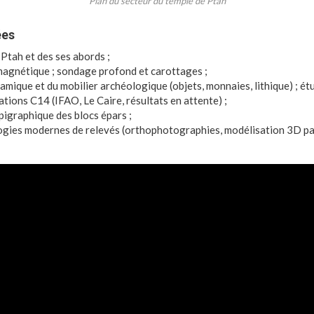
Plan du secteur du temple de Ptah
ées
 Ptah et des ses abords ;
magnétique ; sondage profond et carottages ;
amique et du mobilier archéologique (objets, monnaies, lithique) ; é
tions C14 (IFAO, Le Caire, résultats en attente) ;
pigraphique des blocs épars ;
ogies modernes de relevés (orthophotographies, modélisation 3D pa