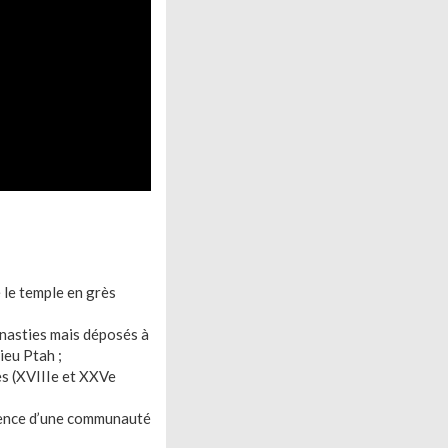
é le temple en grès
nasties mais déposés à
ieu Ptah ;
es (XVIIIe et XXVe
ésence d’une communauté