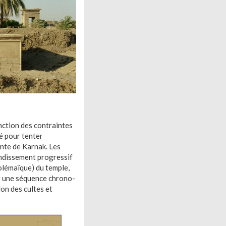
nction des contraintes
té pour tenter
inte de Karnak. Les
randissement progressif
tolémaïque) du temple,
r une séquence chrono-
don des cultes et