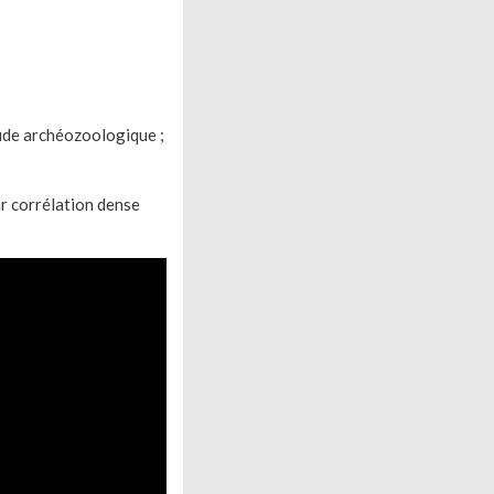
tude archéozoologique ;
r corrélation dense