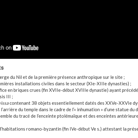
ts
berge du Nil et de la première présence anthropique sur le site ;
mières installations civiles dans le secteur (XIe-XIIIe dynasties) ;
difice en briques crues (fin XVIIe-début XVIIIe dynastie) ayant précéd
s III ;
vissa
contenant 38 objets essentiellement datés des XXVe-XXVIe dy
l’arrière du temple dans le cadre de l’« inhumation » d’une statue du d
nsemble du tracé de l’enceinte ptolémaïque et des enceintes antérieur
r d’habitations romano-byzantin (fin IVe-début Ve s.) attestant la pr