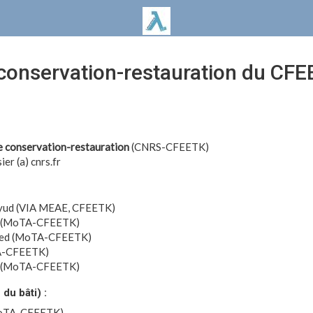
 conservation-restauration du CF
e conservation-restauration
(CNRS-CFEETK)
er (a) cnrs.fr
yud (VIA MEAE, CFEETK)
d (MoTA-CFEETK)
ed (MoTA-CFEETK)
A-CFEETK)
r (MoTA-CFEETK)
du bâti) :
MoTA-CFEETK)