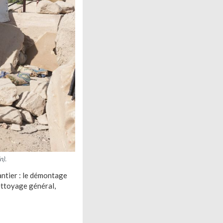
n).
antier : le démontage
nettoyage général,