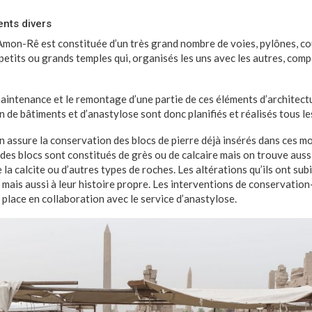
nts divers
Amon-Rê est constituée d’un très grand nombre de voies, pylônes, cour
 petits ou grands temples qui, organisés les uns avec les autres, com
intenance et le remontage d’une partie de ces éléments d’architec
 de bâtiments et d’anastylose sont donc planifiés et réalisés tous le
on assure la conservation des blocs de pierre déjà insérés dans ces m
t des blocs sont constitués de grès ou de calcaire mais on trouve au
e la calcite ou d’autres types de roches. Les altérations qu’ils ont su
s mais aussi à leur histoire propre. Les interventions de conservatio
place en collaboration avec le service d’anastylose.