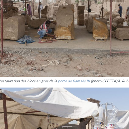
estauration des blocs en grès de la
porte de Ramsès III
(photo CFEETK/A. Rubi