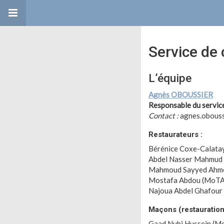
Service de
L’équipe
Agnès OBOUSSIER
Responsable du servic
Contact :
agnes.oboussi
Restaurateurs :
Bérénice Coxe-Calata
Abdel Nasser Mahmu
Mahmoud Sayyed Ahm
Mostafa Abdou (MoT
Najoua Abdel Ghafou
Maçons (restauration 
Gaad Nubi Hussein (