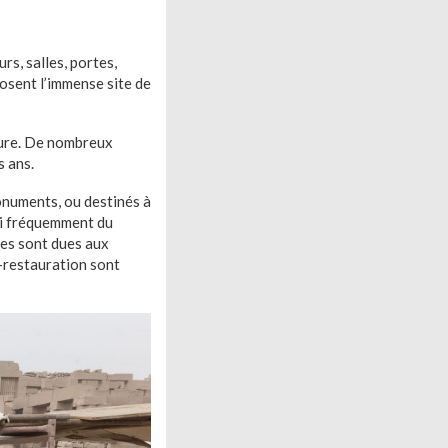
s, salles, portes,
posent l’immense site de
ture. De nombreux
s ans.
onuments, ou destinés à
ssi fréquemment du
bies sont dues aux
n-restauration sont