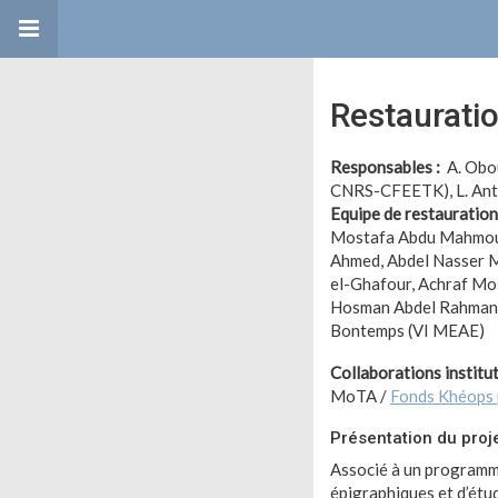
Restaurati
Responsables :
A. Obou
CNRS-CFEETK), L. Anto
Equipe de restauration
Mostafa Abdu Mahmo
Ahmed, Abdel Nasser 
el-Ghafour, Achraf Mos
Hosman Abdel Rahman 
Bontemps (VI MEAE)
Collaborations institut
MoTA /
Fonds Khéops 
Présentation du proj
Associé à un programm
épigraphiques et d’étu