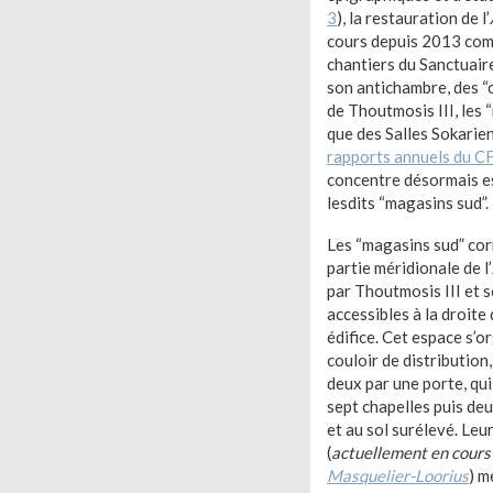
3
), la restauration de l’
cours depuis 2013 comp
chantiers du Sanctuair
son antichambre, des “
de Thoutmosis III, les 
que des Salles Sokarie
rapports annuels du 
concentre désormais e
lesdits “magasins sud”.
Les “magasins sud” cor
partie méridionale de l’
par Thoutmosis III et 
accessibles à la droite 
édifice. Cet espace s’o
couloir de distribution
deux par une porte, qu
sept chapelles puis deu
et au sol surélevé. Leu
(
actuellement en cours
Masquelier-Loorius
) m