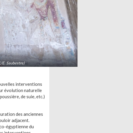
E. Saubestre)
uvelles interventions
ur évolution naturelle
oussière, de suie, etc.)
auration des anciennes
ouloir adjacent.
ranco-égyptienne du
s interventions