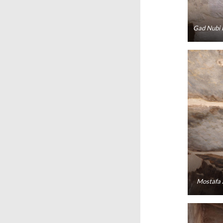
Gad Nubi H
Mostafa 