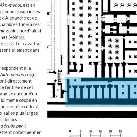
Akh-menou
est en
renant jusqu’ici les
e d’Alexandre et de
chambres funéraires”
“magasins nord” ainsi
nnes (voir
les
CFEETK
). Le travail se
ssentiellement dans
respondent à la
Akh-memou
érigé
sont directement
de l’entrée de cet
rganise autour d’un
, lui même coupé en
i permet d’accéder à
x salles plus larges
rs décors
 d’étude par
J.
ettent notamment en