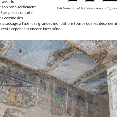
n avec le
t son renouvellement
L’
Akh-menou
et les “magasins sud” (plan 
. Ces pièces ont été
ées comme des
e stockage à l’abri des grandes inondations) parce que les deux derni
n reste cependant encore incertaine.