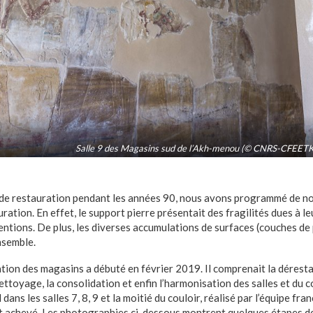
Salle 9 des Magasins sud de l’
Akh-menou
(© CNRS-CFEETK/
e restauration pendant les années 90, nous avons programmé de no
ation. En effet, le support pierre présentait des fragilités dues à le
entions. De plus, les diverses accumulations de surfaces (couches de p
nsemble.
ation des magasins a débuté en février 2019. Il comprenait la dérest
nettoyage, la consolidation et enfin l’harmonisation des salles et du c
 dans les salles 7, 8, 9 et la moitié du couloir, réalisé par l’équipe f
 achevé. Les photographies ci-dessous montrent quelques étapes de