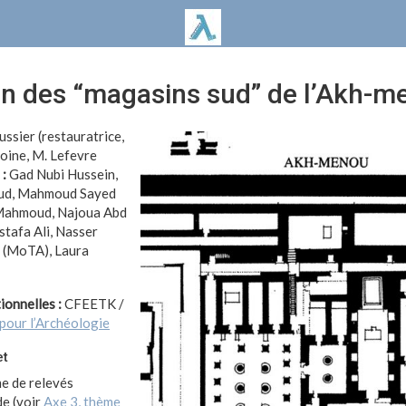
on des “magasins sud” de l’Akh-m
ssier (restauratrice,
ine, M. Lefevre
 :
Gad Nubi Hussein,
ud, Mahmoud Sayed
Mahmoud, Najoua Abd
tafa Ali, Nasser
(MoTA), Laura
ionnelles :
CFEETK /
pour l’Archéologie
et
e de relevés
de (voir
Axe 3, thème