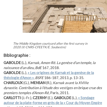
The Middle Kingdom courtyard after the first survey in
2020 (© CNRS-CFEETK/E. Saubestre)
Bibliographie :
GABOLDE
(L.),
Karnak, Amon-Rê. La genèse d’un temple, la
naissance d’un dieu
,
BdE
167, 2018.
GABOLDE
(L.),
« Les origines de Karnak et la genèse de la
théologie d’Amon »
,
BSFE
186-187, 2013, p. 13-35.
CHARLOUX
(G.),
MENSAN
(R.),
Karnak avant la XVIIIe
dynastie. Contribution à l’étude des vestiges en brique crue des
premiers temples d’Amon-Rê
, Paris, 2011.
CARLOTTI
(J.-Fr.),
CZERNY
(E.),
GABOLDE
(L.),
« Sondage
autour de la plate-forme en grès de la « Cour du Moyen Empire