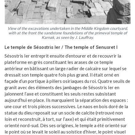
View of the excavations undertaken in the Middle Kingdom courtyard,
with at the front the sandstone foundations of the primeval temple of
Karnak, as seen by J. Lauffray.
Le temple de Sésostris Ier / The temple of Senusret I
Sésostris Ier entreprit ensuite d’entourer et de recouvrir la
plateforme en grès constituant les arases de ce temple
antérieur en bâtissant un large radier de calcaire sur lequel se
dressait son temple quatre fois plus grand. Il était orné en
façade d’un portique à piliers osiriaques du roi. Quatre seuils de
granit avec des éléments des jambages de Sésostris Ier en
jalonnent l’axe et constituent les seuls restes subsistant
aujourd’hui en place. Ils marquaient la séparation des espaces :
une cour et trois pièces successives. Le naos en bois doré de la
statue du dieu reposait sur un socle de calcite (retrouvé non
loin et reconstruit, à tort, sur l’axe) et qui était primitivement
orienté nord-sud. Dès ses origines, le temple a été orienté sur
le point où se levait le soleil au solstice d’hiver, le point visuel