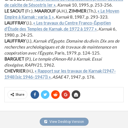
de calcite de Sésostris Ier »
,
Karnak
10, 1995, p. 253-256.
LE SAOUT
(Fr.),
MAAROUF
(A.H.),
ZIMMER
(Th.),
« Le Moyen
Empire à Karnak : varia 1 »
,
Karnak
8, 1987, p. 293-323.
LAUFFRAY
(J.),
« Les travaux du Centre Franco-Égyptien
d’Étude des Temples de Karnak, de 1972 à 1977 »
,
Karnak
6,
1980, p. 24-25.
LAUFFRAY
(J.),
Karnak d’Égypte. Domaine du divin. Dix ans de
recherches archéologiques et de travaux de maintenance en
coopération avec l’Égypte
, Paris, 1979, p. 124-125.
BARGUET
(P.),
Le temple d’Amon-Rê à Karnak. Essai
d’exégèse
,
RAPH
21, 1962.
CHEVRIER
(H.),
« Rapport sur les travaux de Karnak (1947-
1948 [sic 1946-1947]) »
,
ASAE
47, 1947, p. 176.
Share
View Desktop Version