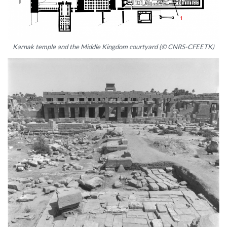
Karnak temple and the Middle Kingdom courtyard (© CNRS-CFEETK)