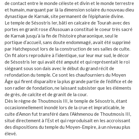
de contact entre le monde céleste et divin et le monde terrestre
et humain, marquant par là la dimension solaire du nouveau dieu
dynastique de Karnak, site permanent de l’épiphanie divine.
Le temple de Sésostris Ier, bâti en calcaire de Tourah avec des
portes en granit rose d’Assouan a constitué le coeur très sacré
de Karnak jusqu’à la fin de l’histoire pharaonique, seul le
portique d’accueil, sans doute endommagé, avait été supprimé
par Hatchepsout lors de la construction de ses salles de culte.
On fit alors reproduire à l’identique, sur leur mur sud, le décor
de Sésostris Ier qui avait été amputé et qui représentait le roi
siégeant sous son dais avec le début du grand récit de
refondation du temple. Ce sont les chaufourniers du Moyen
Âge qui firent disparaître la plus grande partie de l’édifice et de
son radier de fondation, ne laissant subsister que les éléments
de grès, de calcite et de granit de la cour.
Dès le règne de Thoutmosis III, le temple de Sésostris, étant
occasionnellement inondé lors de la crue et impraticable, le
culte d’Amon fut transféré dans l’Akhmenou de Thoutmosis III,
situé directement à l’Est et qui reproduisait en les accroissant
des dispositions du temple du Moyen-Empire, à un niveau plus
élevé.