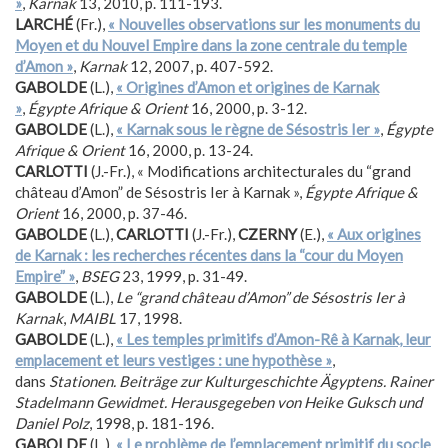
»
,
Karnak
13, 2010, p. 111-193.
LARCHÉ
(Fr.),
« Nouvelles observations sur les monuments du
Moyen et du Nouvel Empire dans la zone centrale du temple
d’Amon »
,
Karnak
12, 2007, p. 407-592.
GABOLDE
(L.),
« Origines d’Amon et origines de Karnak
»
,
Égypte Afrique & Orient
16, 2000, p. 3-12.
GABOLDE
(L.),
« Karnak sous le règne de Sésostris Ier »
,
Égypte
Afrique & Orient
16, 2000, p. 13-24.
CARLOTTI
(J.-Fr.), « Modifications architecturales du “grand
château d’Amon” de Sésostris Ier à Karnak »,
Égypte Afrique &
Orient
16, 2000, p. 37-46.
GABOLDE
(L.),
CARLOTTI
(J.-Fr.),
CZERNY
(E.),
« Aux origines
de Karnak : les recherches récentes dans la “cour du Moyen
Empire” »
,
BSEG
23, 1999, p. 31-49.
GABOLDE
(L.),
Le “grand château d’Amon” de Sésostris Ier à
Karnak
,
MAIBL
17, 1998.
GABOLDE
(L.),
« Les temples primitifs d’Amon-Rê à Karnak, leur
emplacement et leurs vestiges : une hypothèse »
,
dans
Stationen. Beiträge zur Kulturgeschichte Ägyptens. Rainer
Stadelmann Gewidmet. Herausgegeben von Heike Guksch und
Daniel Polz
, 1998, p. 181-196.
GABOLDE
(L.),
« Le problème de l’emplacement primitif du socle