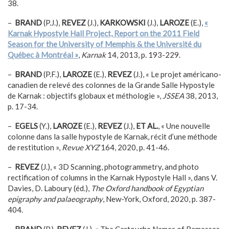
38.
–
BRAND
(P.J.),
REVEZ
(J.),
KARKOWSKI
(J.),
LAROZE
(E.),
«
Karnak Hypostyle Hall Project, Report on the 2011 Field
Season for the University of Memphis & the Université du
Québec à Montréal »
,
Karnak
14, 2013, p. 193-229.
–
BRAND
(P.F.),
LAROZE
(E.),
REVEZ
(J.), « Le projet américano-
canadien de relevé des colonnes de la Grande Salle Hypostyle
de Karnak : objectifs globaux et méthologie »,
JSSEA
38, 2013,
p. 17-34.
–
EGELS
(Y.),
LAROZE
(E.),
REVEZ
(J.),
ET AL.
, « Une nouvelle
colonne dans la salle hypostyle de Karnak, récit d’une méthode
de restitution »,
Revue XYZ
164, 2020, p. 41-46.
–
REVEZ
(J.), « 3D Scanning, photogrammetry, and photo
rectification of columns in the Karnak Hypostyle Hall », dans V.
Davies, D. Laboury (éd.),
The Oxford handbook of Egyptian
epigraphy and palaeography
, New-York, Oxford, 2020, p. 387-
404.