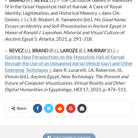
–
BRAND
(P.),
REVEZ
(J.), « The Cartouche Names of Ramesses
IV in the Great Hypostyle Hall of Karnak: A Case of Royal
Identity, Legitimation, and Historical Memory », dans Chr.
Geisen, J. Li, S.B. Shubert, K. Yamamoto (éd.),
His Good Name.
Essays on Identity and Self-Presentation in Ancient Egypt in
Honor of Ronald J. Leprohon
,
Material and Visual Culture of
Ancient Egypt
5, Atlanta, 2021, p. 291-318.
–
REVEZ
(J.),
BRAND
(P.J.),
LAROZE
(E.),
MURRAY
(O.),
«
Gaining New Perspectives on the Hypostyle Hall at Karnak
through the Use of an Unmanned Aerial Vehicle (uav) and Other
Emerging Techniques »
, dans R. Lucarelli, J.A. Roberson, St.
Vinson (éd.),
Ancient Egypt, New Technology. The Present and
Future of Computer Visualization, Virtual Reality and Other
Digital Humanities in Egyptology
,
HES
17, 2023, p. 476-511.
Share
View Desktop Version