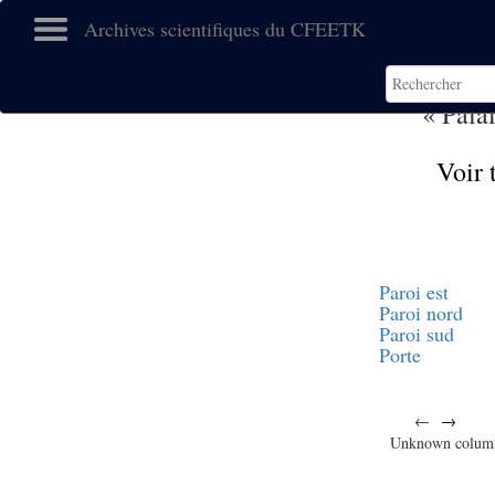
Archives scientifiques du CFEETK
« Pala
Voir 
Paroi est
Paroi nord
Paroi sud
Porte
←
→
Unknown colum