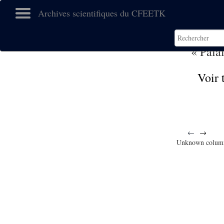
Archives scientifiques du CFEETK
« Pala
Voir 
←
→
Unknown colum