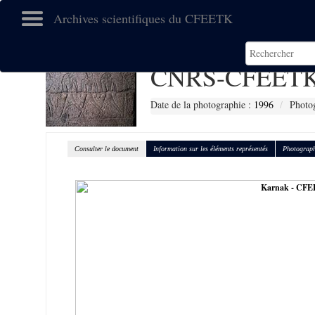
Archives scientifiques du CFEETK
CNRS-CFEETK
Date de la photographie :
1996
Photo
Consulter le document
Information sur les éléments représentés
Photograph