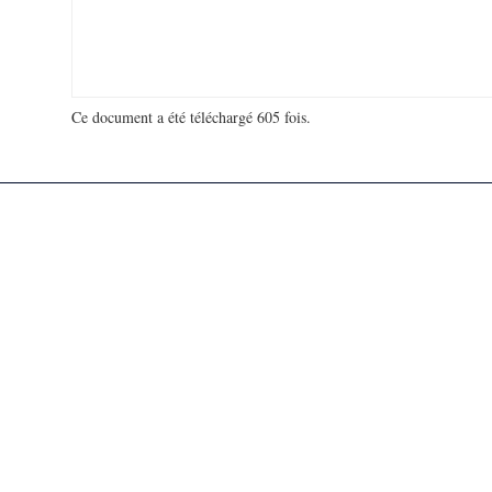
Ce document a été téléchargé 605 fois.
18 972 248 visites - 380