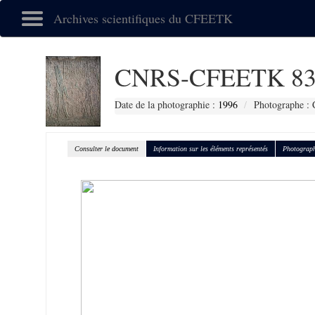
Archives scientifiques du CFEETK
CNRS-CFEETK 83
Date de la photographie :
1996
Photographe : 
Consulter le document
Information sur les éléments représentés
Photograph