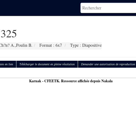
325
Ch?n? A.,Poulin B.
Format : 6x7
Type : Diapositive
ies en lien
Télécharger le document en pleine résolution
Demander une autorisation de reproduction