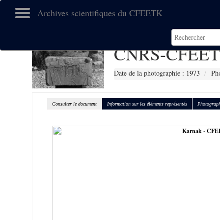
Archives scientifiques du CFEETK
CNRS-CFEET
Date de la photographie :
1973
Ph
Consulter le document
Information sur les éléments représentés
Photograph