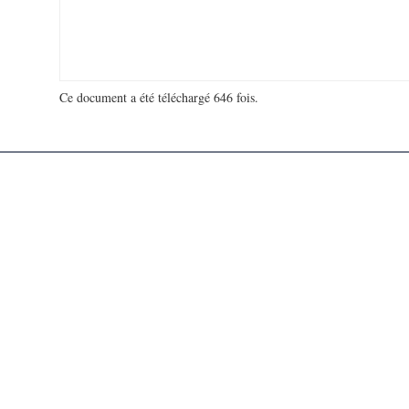
Ce document a été téléchargé 646 fois.
18 918 326 visites - 147