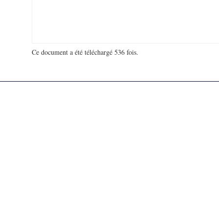
Ce document a été téléchargé 536 fois.
18 913 221 visites - 96