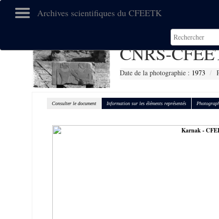
Archives scientifiques du CFEETK
CNRS-CFEET
Date de la photographie :
1973
Consulter le document
Information sur les éléments représentés
Photograph