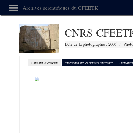
Archives scientifiques du CFEETK
CNRS-CFEETK
Date de la photographie :
2005
Photo
Consulter le document
Information sur les éléments représentés
Photograph