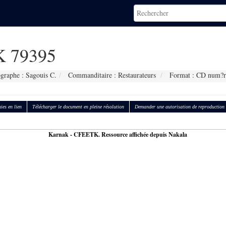
 79395
graphe : Sagouis C.
Commanditaire : Restaurateurs
Format : CD num?r
ies en lien
Télécharger le document en pleine résolution
Demander une autorisation de reproduction