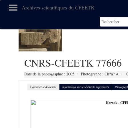
Archives scientifiques du CFEETK
CNRS-CFEETK 77666
Date de la photographie :
2005
Photographe : Ch?n? A.
C
Consulter le document
Information sur les éléments représentés
Photograph