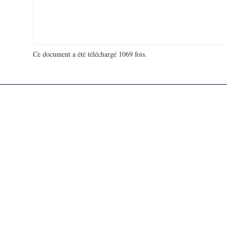
Ce document a été téléchargé 1069 fois.
18 906 680 visites - 30