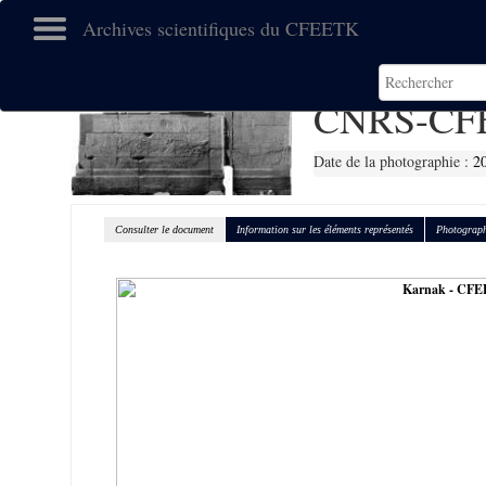
Archives scientifiques du CFEETK
CNRS-CF
Date de la photographie :
2
Consulter le document
Information sur les éléments représentés
Photograph