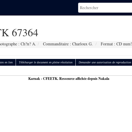
K 67364
otographe : Ch?n? A.
Commanditaire : Charloux G.
Format : CD num?
ies en lien
Télécharger le document en pleine résolution
Demander une autorisation de reproduction