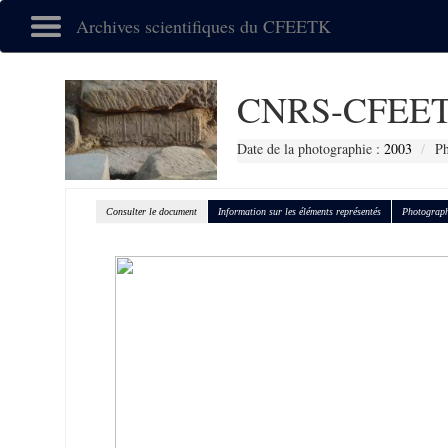
Archives scientifiques du CFEETK
CNRS-CFEET
Date de la photographie :
2003
Ph
Consulter le document
Information sur les éléments représentés
Photograph