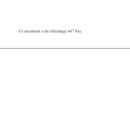
Ce document a été téléchargé 647 fois.
18 920 266 visites - 182