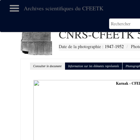
Archives scientifiques du CFEETK
CNRS-CFEETK 
Date de la photographie :
1947-1952
Phot
Consulter le document
Information sur les éléments représentés
Photograph