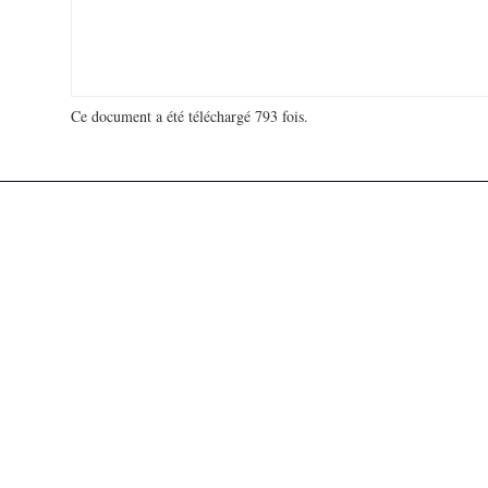
Ce document a été téléchargé 793 fois.
18 905 421 visites - 181