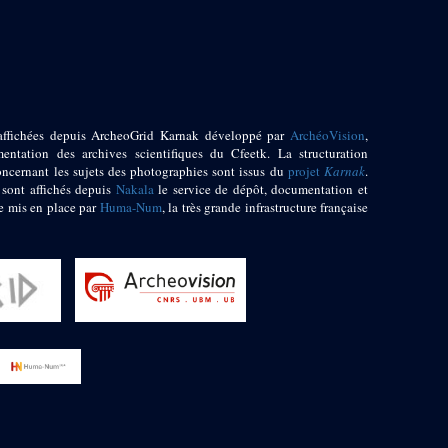
affichées depuis ArcheoGrid Karnak développé par
ArchéoVision
,
entation des archives scientifiques du Cfeetk. La structuration
oncernant les sujets des photographies sont issus du
projet
Karnak
.
 sont affichés depuis
Nakala
le service de dépôt, documentation et
e mis en place par
Huma-Num
, la très grande infrastructure française