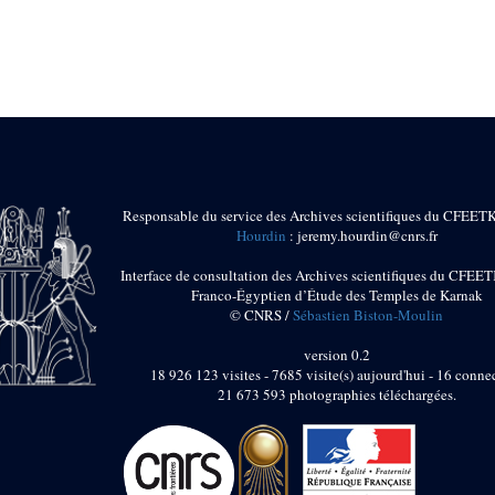
Responsable du service des Archives scientifiques du CFEET
Hourdin
: jeremy.hourdin@cnrs.fr
Interface de consultation des Archives scientifiques du CFEET
Franco-Égyptien d’Étude des Temples de Karnak
© CNRS /
Sébastien Biston-Moulin
version 0.2
18 926 123 visites - 7685 visite(s) aujourd'hui - 16 connec
21 673 593 photographies téléchargées.