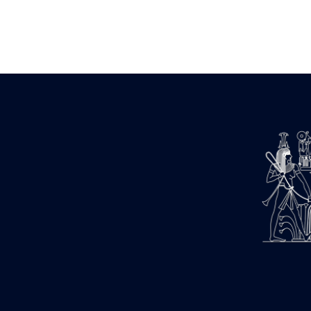
Zone des Pylônes Centraux
e
III
pylône
« Porte » de Ramsès IX
e
IV
pylône
e
Cour nord du IV
pylône
e
Cour sud du IV
pylône
e
Cour axiale du V
pylône, avant-
e
porte du VI
pylône
e
VI
pylône
e
Cour axiale du VI
pylône
e
Cour nord du VI
pylône
e
Cour sud du VI
pylône
Objets découverts
Zone Centrale du Temple
Chapelle de Kamoutef
Chapelle de Philippe Arrhidée
Portique du sanctuaire de la