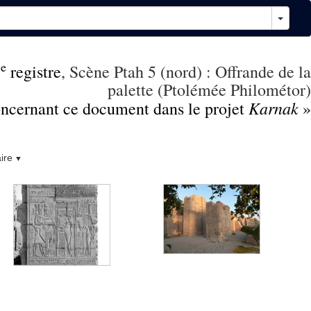
e
3
registre
, Scène Ptah 5 (nord) : Offrande de la
palette (Ptolémée Philométor)
Karnak
concernant ce document dans le projet
»
ire