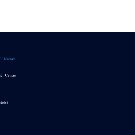
K :
Jérémy
K - Centre
te(s)