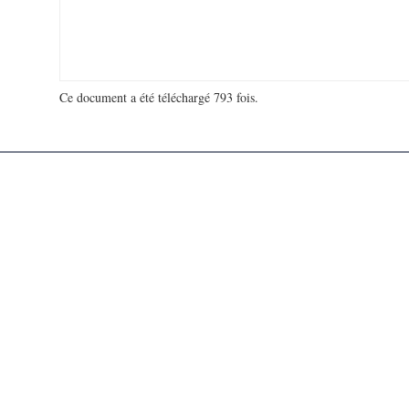
Ce document a été téléchargé 793 fois.
18 972 299 visites - 38