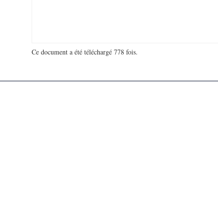
Ce document a été téléchargé 778 fois.
18 940 585 visites - 365