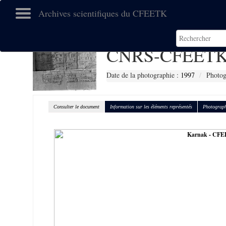
Archives scientifiques du CFEETK
CNRS-CFEETK
Date de la photographie :
1997
Photog
Consulter le document
Information sur les éléments représentés
Photograph