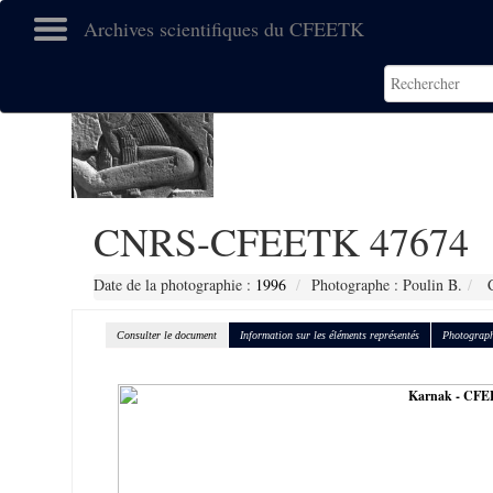
Archives scientifiques du CFEETK
CNRS-CFEETK 47674
Date de la photographie :
1996
Photographe : Poulin B.
C
Consulter le document
Information sur les éléments représentés
Photograph