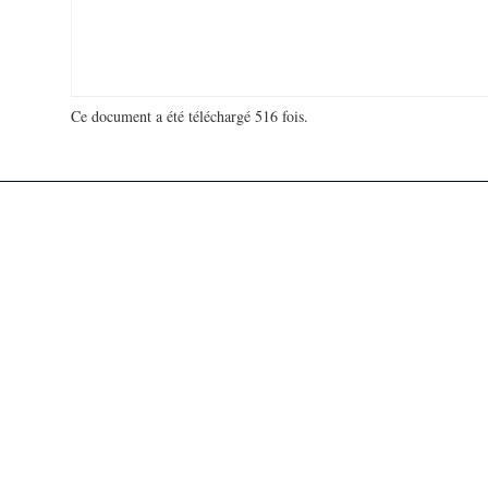
Ce document a été téléchargé 516 fois.
18 936 649 visites - 182