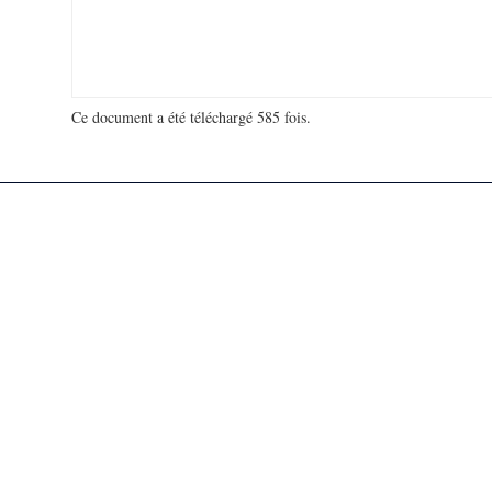
Ce document a été téléchargé 585 fois.
18 915 166 visites - 115