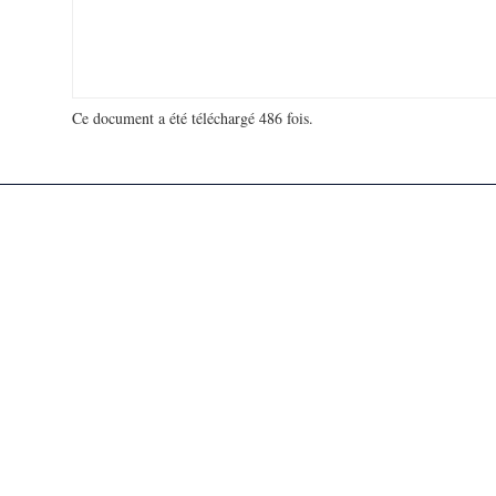
Ce document a été téléchargé 486 fois.
18 927 516 visites - 908