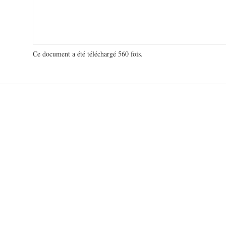
Ce document a été téléchargé 560 fois.
18 933 897 visites - 154