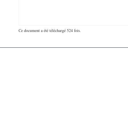
Ce document a été téléchargé 524 fois.
18 940 643 visites - 371