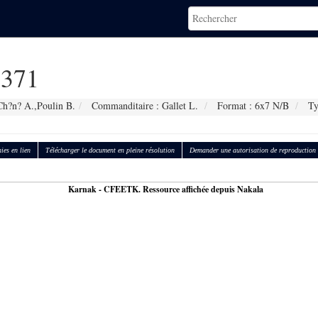
371
Ch?n? A.,Poulin B.
Commanditaire : Gallet L.
Format : 6x7 N/B
Typ
ies en lien
Télécharger le document en pleine résolution
Demander une autorisation de reproduction