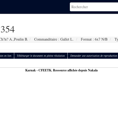
354
Ch?n? A.,Poulin B.
Commanditaire : Gallet L.
Format : 6x7 N/B
Ty
ies en lien
Télécharger le document en pleine résolution
Demander une autorisation de reproduction