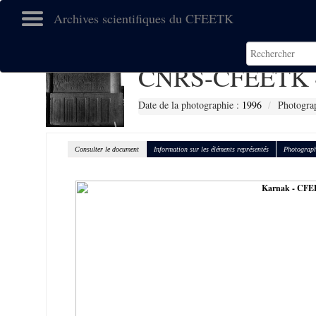
Archives scientifiques du CFEETK
CNRS-CFEETK 
Date de la photographie :
1996
Photograp
Consulter le document
Information sur les éléments représentés
Photograph