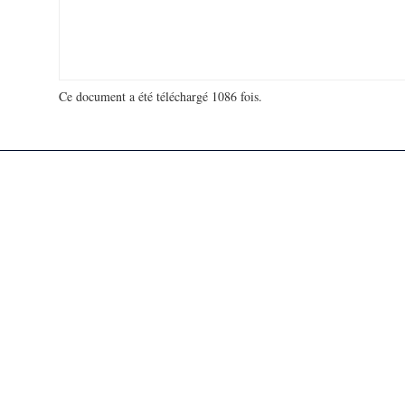
Ce document a été téléchargé 1086 fois.
18 934 460 visites - 160