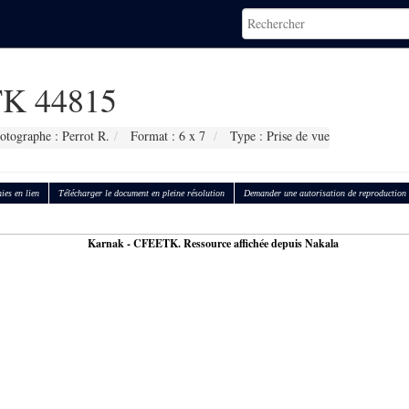
K 44815
otographe : Perrot R.
Format : 6 x 7
Type : Prise de vue
ies en lien
Télécharger le document en pleine résolution
Demander une autorisation de reproduction