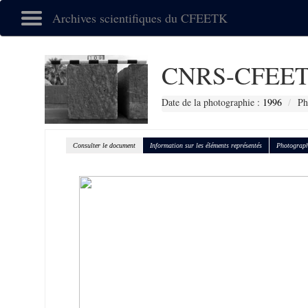
Archives scientifiques du CFEETK
CNRS-CFEET
Date de la photographie :
1996
Ph
Consulter le document
Information sur les éléments représentés
Photograph