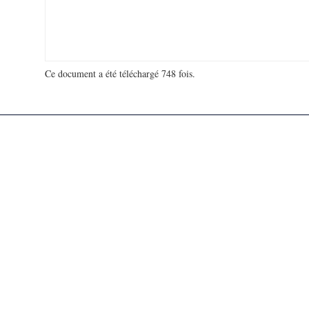
Ce document a été téléchargé 748 fois.
18 908 847 visites - 52