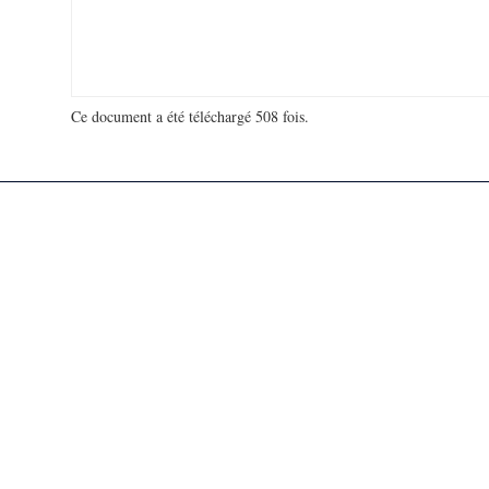
Ce document a été téléchargé 508 fois.
18 974 384 visites - 59