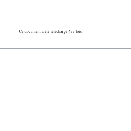
Ce document a été téléchargé 477 fois.
18 991 095 visites - 48