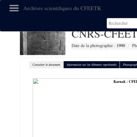
Archives scientifiques du CFEETK
CNRS-CFEET
Date de la photographie :
1990
Ph
Consulter le document
Information sur les éléments représentés
Photograph