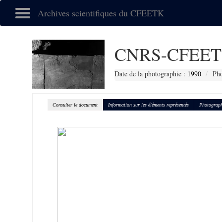
Archives scientifiques du CFEETK
CNRS-CFEET
Date de la photographie :
1990
Pho
Consulter le document
Information sur les éléments représentés
Photograph