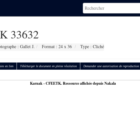
K 33632
tographe : Gallet J.
Format : 24 x 36
Type : Cliché
ies en lien
Télécharger le document en pleine résolution
Demander une autorisation de reproduction