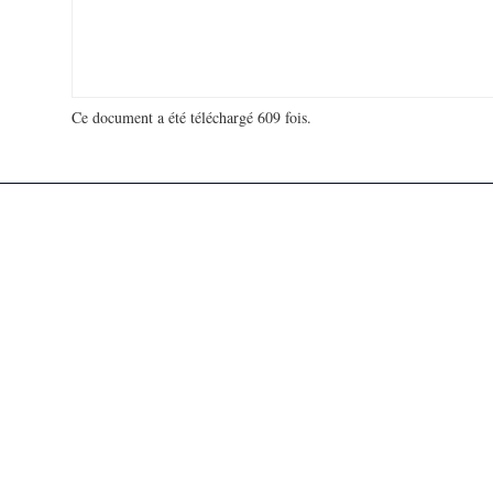
Ce document a été téléchargé 609 fois.
18 966 519 visites - 297