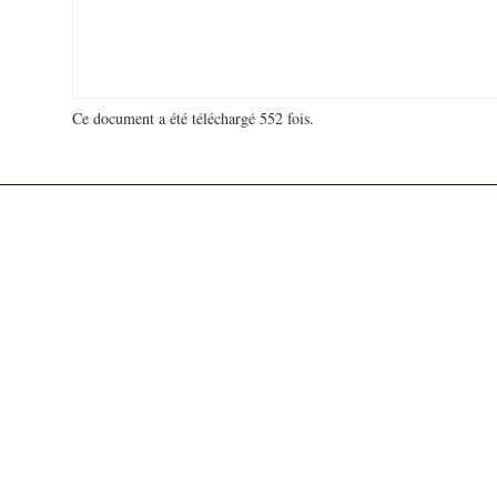
Ce document a été téléchargé 552 fois.
18 953 977 visites - 170