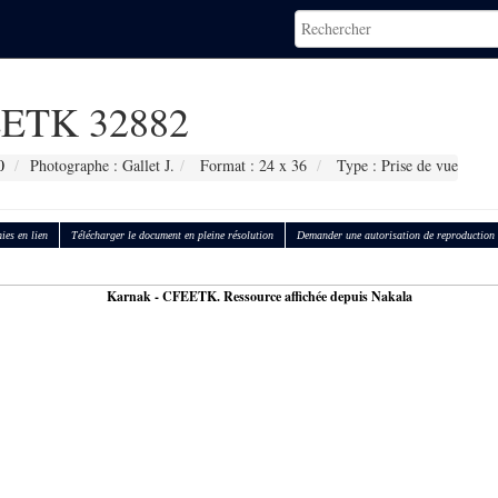
ETK 32882
0
Photographe : Gallet J.
Format : 24 x 36
Type : Prise de vue
ies en lien
Télécharger le document en pleine résolution
Demander une autorisation de reproduction