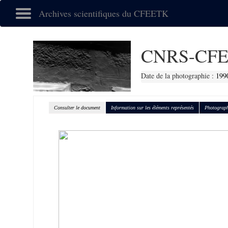
Archives scientifiques du CFEETK
CNRS-CFE
Date de la photographie :
199
Consulter le document
Information sur les éléments représentés
Photograph