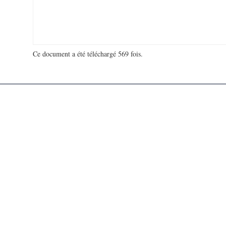
Ce document a été téléchargé 569 fois.
18 947 483 visites - 105