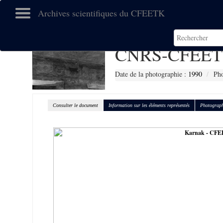
Archives scientifiques du CFEETK
CNRS-CFEET
Date de la photographie :
1990
Pho
Consulter le document
Information sur les éléments représentés
Photograph