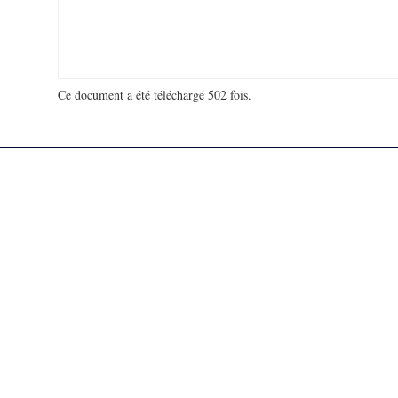
Ce document a été téléchargé 502 fois.
18 936 540 visites - 181