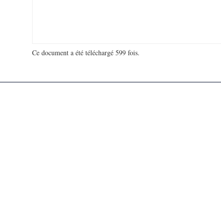
Ce document a été téléchargé 599 fois.
18 929 847 visites - 114