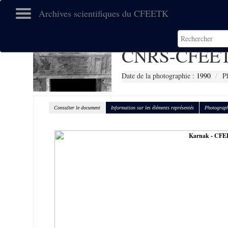
Archives scientifiques du CFEETK
CNRS-CFEET
Date de la photographie :
1990
P
Consulter le document
Information sur les éléments représentés
Photograph